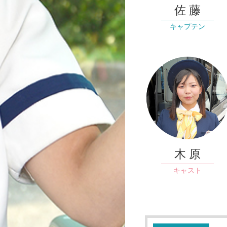
佐 藤
キャプテン
木 原
キャスト