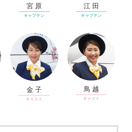
宮 原
江 田
キャプテン
キャプテン
鳥 越
金 子
キャスト
キャスト