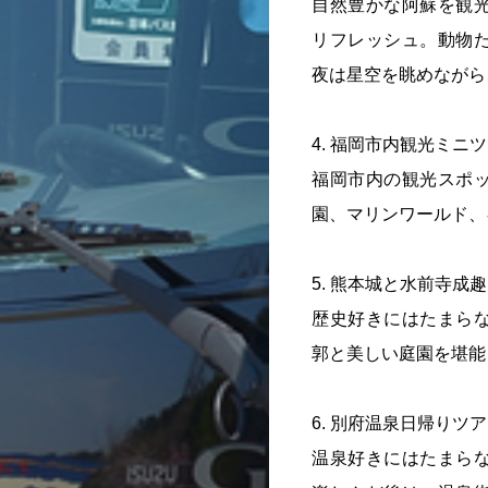
自然豊かな阿蘇を観
リフレッシュ。動物
夜は星空を眺めながら
4. 福岡市内観光ミニ
福岡市内の観光スポ
園、マリンワールド、
5. 熊本城と水前寺成
歴史好きにはたまら
郭と美しい庭園を堪能
6. 別府温泉日帰りツ
温泉好きにはたまら