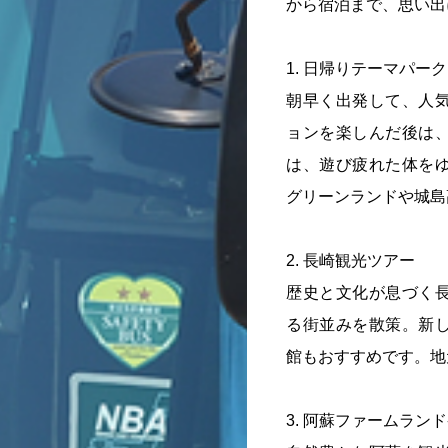
から宿泊まで、思い出
1. 日帰りテーマパー
朝早く出発して、人
ョンを楽しんだ後は
は、遊び疲れた体を
グリーンランドや城島
2. 長崎観光ツアー
歴史と文化が息づく
る街並みを散策。新
館もおすすめです。地
3. 阿蘇ファームラン